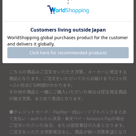
土鍋の蓋に記載するお名前を「土鍋に入れるお名前（13文字
まで）」の項目に入力してください。土鍋に記載できるお名
前は13文字までです。
（例）SATOFAMIRYと記載したい場合→土鍋に入れるお名前
（13文字まで）の項目には「SATOFAMIRY」と記入。
・アルファベット大文字のみ
・可能記号「♥」「＆」「+」「×」「★」
・ホワイトに関しては文字色が黒色となります
こちらの商品はご注文をいただき次第、メーカーに発注する
商品となります。ご注文をいただいてからお届けまでに1ヶ月
～2ヶ月ほどお時間がかかります。
その他の商品と一緒にご購入いただいた場合は受注発注商品
が届き次第、まとめて発送となります。
●クレジットカード・PayPay・d払い・ソフトバンクまとめ
て支払い・auかんたん決済・楽天ペイ・Amazon Payの場合
ご注文いただいた当日、または翌営業日の入金となります。
ご注文をいただき次第発注をし、商品が揃い次第発送となり