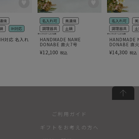
濃焼
名入れ可
美濃焼
名入れ可
美
鍋
IH対応
調理器具
土鍋
調理器具
土
オリジナルネーム入り土鍋
オリジナルネーム入り土鍋
IH対応 名入れ
HANDMADE NAME
HANDMADE 
DONABE 直火7号
DONABE 直
¥
12,100
¥
14,300
税込
税込
ご利用ガイド
ギフトをお考えの方へ