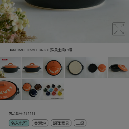
HANDMADE NAMEDONABE(洋風土鍋) 9号
商品番号
212291
名入れ可
美濃焼
調理器具
土鍋