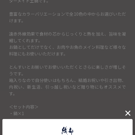
ダーメイド土鍋です。
豊富なカラーバリエーションで全10色の中からお選びいただ
けます。
遠赤外線効果で食材の芯からじっくりと熱を加え、旨味を凝
縮してくれます。
お鍋としてだけでなく、お肉やお魚のメイン料理など様々な
料理にもお使いいただけます。
とんすいとお揃いでお使いいただくとさらに楽しさが増しそ
うです。
箱入りなので自分使いはもちろん、結婚お祝いや引き出物、
内祝い、新生活、引っ越し祝いなど贈り物にもオススメで
す。
＜セット内容＞
・鍋×1
キャンセル・返品不可