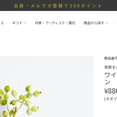
会員・メルマガ登録で300ポイント
らえ
ギフト
作家・アーティスト・窯元
商品から探す
商品番
季節を
ワイ
ン
¥
88
[
8
ポイ