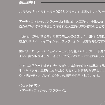
商品説明
こちらの「ワイルドベリー2024 S グリーン」は瑞々しいグ
アーティフィシャルフラワーはartificial「人工的な」＋fl
自然の花や植物を模倣して作られた人工的な花や植物のことで
「造花」と呼ばれる物より質の向上がめざましく、生花に見間
最近では「アーティフィシャルフラワー」が一般的な呼び方に
茎にワイヤー入っているので自由に形を整えたり、切って長さ
また、実も取り外しができるのでお好みのアレンジをお楽しみ
リアルな見た目や触感を持ちながらも実際の植物とは異なり長
生花をリアルに再現しながら水やりなどのお世話が必要ない
や お店のディスプレイなど多くの場所で使用されています。
＜セット内容＞
・アーティフィシャルフラワー×1