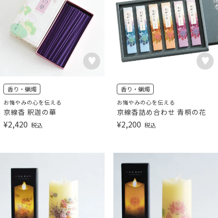
香り・蝋燭
香り・蝋燭
お悔やみの心を伝える
お悔やみの心を伝える
京線香 釈迦の華
京線香詰め合わせ 青桐の花
¥
2,420
¥
2,200
税込
税込