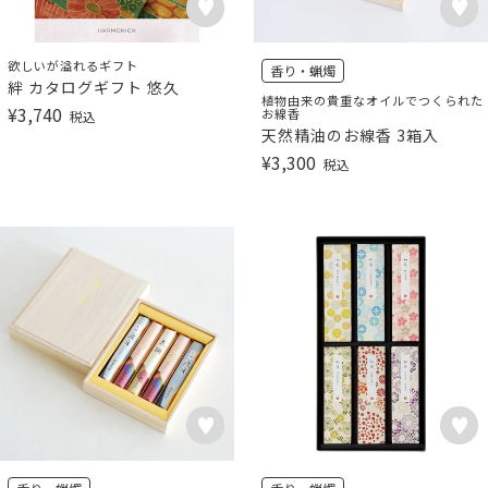
欲しいが溢れるギフト
香り・蝋燭
絆 カタログギフト 悠久
植物由来の貴重なオイルでつくられた
¥
3,740
お線香
税込
天然精油のお線香 3箱入
¥
3,300
税込