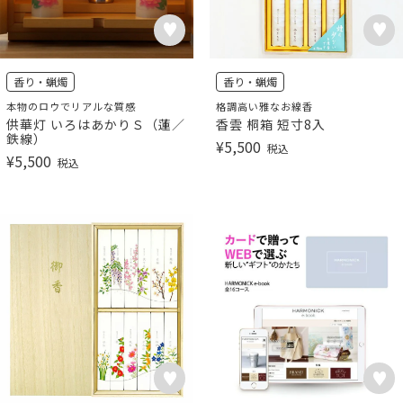
香り・蝋燭
香り・蝋燭
本物のロウでリアルな質感
格調高い雅なお線香
供華灯 いろはあかりＳ（蓮／
香雲 桐箱 短寸8入
鉄線）
¥
5,500
税込
¥
5,500
税込