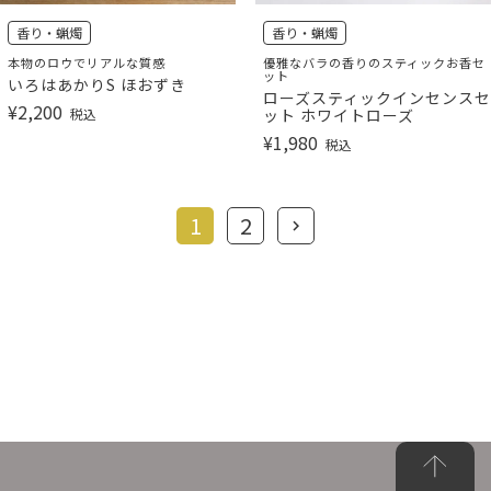
香り・蝋燭
香り・蝋燭
本物のロウでリアルな質感
優雅なバラの香りのスティックお香セ
ット
いろはあかりS ほおずき
ローズスティックインセンスセ
¥
2,200
税込
ット ホワイトローズ
¥
1,980
税込
1
2