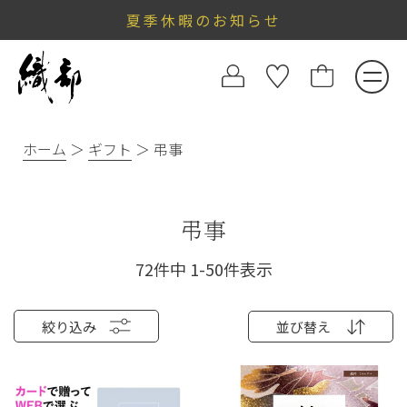
夏季休暇のお知らせ
ホーム
ギフト
弔事
弔事
72
件中
1
-
50
件表示
絞り込み
並び替え