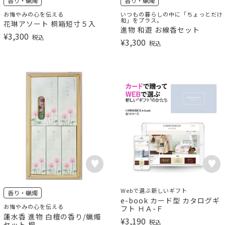
香り・蝋燭
香り・蝋燭
お悔やみの心を伝える
いつもの暮らしの中に「ちょっとだけ
和」をプラス。
花琳アソート 桐箱短寸５入
進物 和遊 お線香セット
¥
3,300
税込
¥
3,300
税込
Webで選ぶ新しいギフト
香り・蝋燭
e-book カード型 カタログギ
お悔やみの心を伝える
フト ＨＡ-Ｆ
蓮水香 進物 白檀の香り/蝋燭
¥
3,190
税込
セット 桐