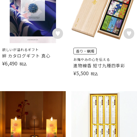
欲しいが溢れるギフト
香り・蝋燭
絆 カタログギフト 真心
お悔やみの心を伝える
¥
6,490
税込
進物線香 短寸九種四季彩
¥
5,500
税込