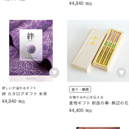
¥
4,840
税込
欲しいが溢れるギフト
香り・蝋燭
絆 カタログギフト 未来
お悔やみの心を伝える
¥
4,840
税込
進物ギフト 釈迦の華･無辺の花
¥
4,400
税込