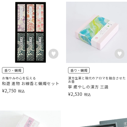
香り・蝋燭
香り・蝋燭
お悔やみの心を伝える
漢方生薬と現代のアロマを融合させた
お香
和遊 進物 お線香と蝋燭セット
寧 癒やしの漢方 三選
¥
2,750
税込
¥
2,530
税込