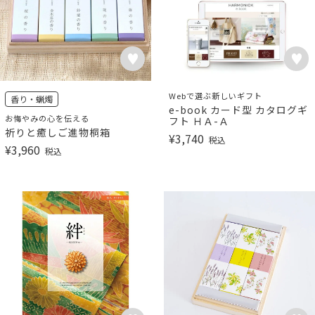
Webで選ぶ新しいギフト
香り・蝋燭
e-book カード型 カタログギ
お悔やみの心を伝える
フト ＨＡ-Ａ
祈りと癒しご進物桐箱
¥
3,740
税込
¥
3,960
税込