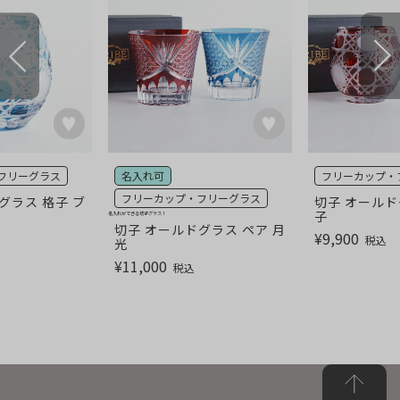
フリーグラス
名入れ可
フリーカップ・
フリーカップ・フリーグラス
グラス 格子 ブ
切子 オールド
子
名入れができる切子グラス！
切子 オールドグラス ペア 月
¥
9,900
税込
光
¥
11,000
税込