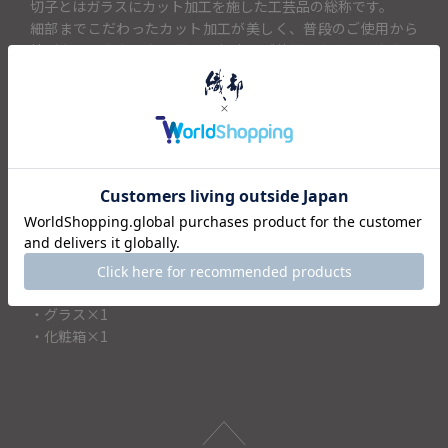
切子とはガラスにカット加工を施した工芸品の総称です。
細部までこだわったカット加工が美しく、普段のご使用から
特別な日のおもてなし用にと幅広くご使用いただけ、おもて
なしの席には特におすすめです。
箱付きなのでお祝いや贈り物にもぴったりで、ご結婚や成
人、お誕生日やご就職のお祝いにも選ばれています。
退職される方へ感謝の気持ちを込めたプレゼントにも喜ばれ
ています。
大切な記念日やおめでたいお祝い事などの贈り物に織部の切
子はいかがでしょうか。
＜セット内容＞
・グラス×1
・化粧箱×1