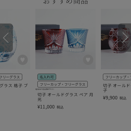
おすすめ商品
フリーグラス
名入れ可
フリーカップ・
フリーカップ・フリーグラス
グラス 格子 ブ
切子 オールド
子
名入れができる切子グラス！
切子 オールドグラス ペア 月
¥
9,900
税込
光
¥
11,000
税込