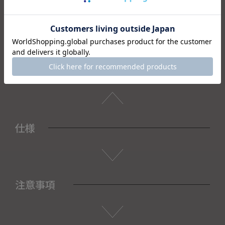
この注染だからこそできる表現は日本が長年培ってきた｢文
化・精神・知恵・技術｣ の賜物だと考えています。この注染技
法を活かした手ぬぐいを創ることにより｢にっぽんのこころ｣
をつないでいきます。
＜セット内容＞
・手ぬぐい×1
仕様
注意事項