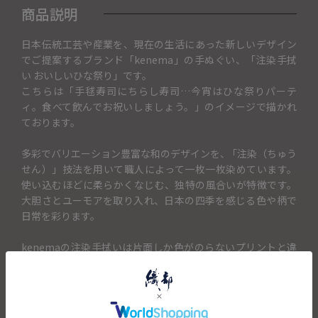
商品説明
日本伝統工芸や産業を、現在の生活にあった新しいデザイン
でご提案するブランド「kenema」の手ぬぐい、「注染手拭
い おいしいひな祭り」です。
こちらは「手毬寿司にちらし寿司…今宵はひな祭りパーテ
ィ。食べて飲んでお祝いしましょう。」のイメージで描かれ
ております。
多彩でバリエーション豊富な和のデザインを、 ｢注染（ちゅう
せん）」技法を用いて職人によって一枚一枚染めています。
使い込むほどに柔らかくなじむ、独特の風合いが特徴です。
大胆さとユーモアを取り入れ、日本の四季を感じる色や柄で
日常を彩ります。
kenemaの注染手拭いは片面しか色がのらないプリントと違
って、注染は糸自体を染めるので、表・裏がないのが最大の
特徴です。また、一度に複数の色を染められ、色と色が混じ
りあう表現ができるので、独特の色合い、また絶妙なタッチ
や立体感が表現できるのも特徴のひとつです。