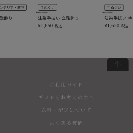
ンテリア・置物
手ぬぐい
手ぬぐい
新緑を彩る手拭い
春を彩る手拭い
尚武飾り
注染手拭い 立雛飾り
注染手拭い 
¥
1,650
¥
1,650
税込
税込
ご利用ガイド
ギフトをお考えの方へ
送料・配送について
よくある質問