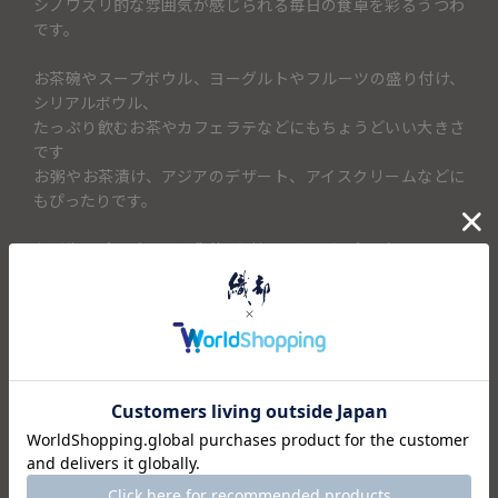
シノワズリ的な雰囲気が感じられる毎日の食卓を彩るうつわ
です。
お茶碗やスープボウル、ヨーグルトやフルーツの盛り付け、
シリアルボウル、
たっぷり飲むお茶やカフェラテなどにもちょうどいい大きさ
です
お粥やお茶漬け、アジアのデザート、アイスクリームなどに
もぴったりです。
お誕生日プレゼントや感謝の気持ちを込めたプレゼント
新生活を始める方への贈り物にもいかがでしょうか。
＜セット内容＞
・ボウル×1
仕様