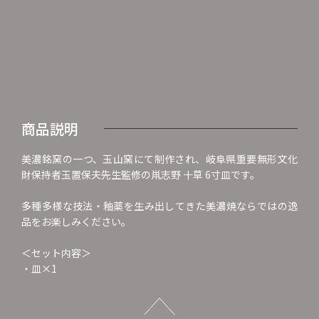
商品説明
美濃銘窯の一つ、玉山窯にて制作され、岐阜県重要無形文化
財保持者玉置保夫先生監修の鼡志野 十草 6寸皿です。
多種多様な技法・釉薬を生み出してきた美濃焼ならではの逸
品をお楽しみください。
＜セット内容＞
・皿×1