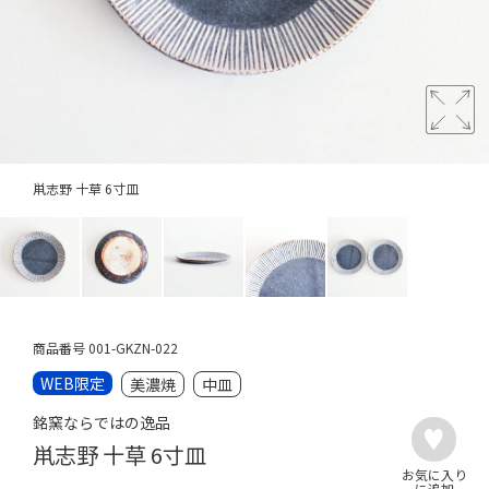
鼡志野 十草 6寸皿
商品番号
001-GKZN-022
WEB限定
美濃焼
中皿
銘窯ならではの逸品
鼡志野 十草 6寸皿