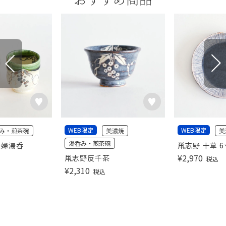
WEB限定
WEB限定
み・煎茶碗
美濃焼
美
湯呑み・煎茶碗
夫婦湯呑
鼡志野 十草 
¥
2,970
鼡志野反千茶
税込
¥
2,310
税込