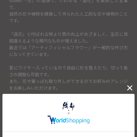
flower「花」の造語で、いわゆる「造花」を英訳した言葉
で、
自然の花や植物を模倣して作られた人工的な花や植物のこと
です。
「造花」と呼ばれる物より質の向上がめざましく、生花に見
間違えるような精巧なものが増えました。
最近では「アーティフィシャルフラワー」が一般的な呼び方
になってきています。
茎にワイヤー入っているので自由に形を整えたり、切って長
さの調整も可能です。
また、花や葉っぱも取り外しができるのでお好みのアレンジ
をお楽しみいただけます。
リアルな見た目や触感を持ちながらも実際の植物とは異なり
長期間美しさを保つことができます。
生花をリアルに再現しながら水やりなどのお世話が必要ない
ことや、場所を選ばず飾れる手軽さから、おうちのインテリ
アや お店のディスプレイなど多くの場所で使用されていま
す。