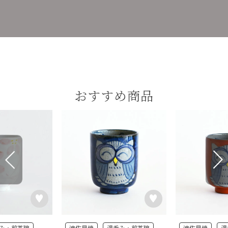
おすすめ商品
み・煎茶碗
波佐見焼
湯呑み・煎茶碗
波佐見焼
湯