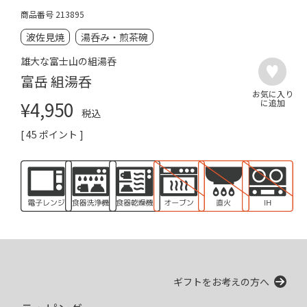
商品番号
213895
波佐見焼
湯呑み・煎茶碗
雄大な富士山の組湯呑
富岳 組湯呑
¥
4,950
税込
[
45
ポイント ]
ギフトをお考えの方へ