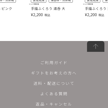
にっこり笑顔の梟
にっこり笑顔の梟
小 ピンク
手描ふくろう 湯呑 大
手描ふくろう 
¥
2,200
¥
2,200
税込
税込
ご利用ガイド
ギフトをお考えの方へ
送料・配送について
よくある質問
返品・キャンセル