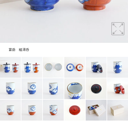
富岳 組湯呑