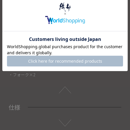
和食にも洋食にも相性が良く、ワンランク上の食卓にしてく
れます。
シャープな持ち手が手に馴染みやすくて使いやすい、飽きの
こないデザイン。
実用性もあるおしゃれなデザインのこちらのカトラリーで、
毎日の食事を楽しんでみてはいかがでしょうか。
＜セット内容＞
・ナイフ×1
・スプーン×2
・フォーク×2
仕様