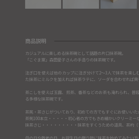
商品説明
カジュアルに楽しめる抹茶碗として話題の片口抹茶碗。
「こぐま窯」森田愛子さんの手造りの抹茶碗です。
注ぎ口を使えば他のカップに注ぎ分けて2～3人で抹茶を楽し
た抹茶にミルクを加えれば抹茶ラテに、ソーダを合わせれば爽
茶こしを使えば玉露、煎茶、番茶などのお茶も淹れられ、普
る多様な抹茶碗です。
茶筅・茶さじがついており、初めての方でもすぐにお使いいた
茶筅100本立・・・・・初心者の方でもきめ細かいクリーミー
抹茶さじ・・・・・・・・・抹茶をすくうための道具、茶杓（
母の日や敬老の日、お誕生日の贈り物に抹茶を始めてみたい方