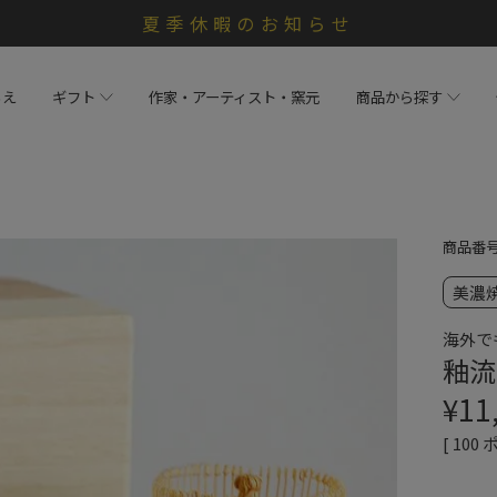
夏季休暇のお知らせ
らえ
ギフト
作家・アーティスト・窯元
商品から探す
商品番
美濃
海外で
釉流
¥
11
[
100
ポ