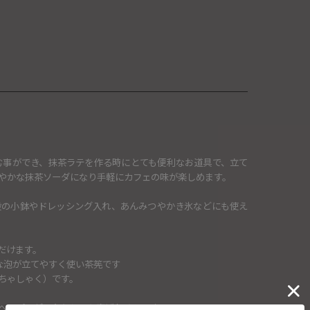
む事ができ、抹茶ラテを作る時にとても便利なお道具で、立て
やかな抹茶ソーダになり手軽にカフェの味が楽しめます。
段の小鉢やドレッシング入れ、あんみつやかき氷などにも使え
だけます。
な泡が立てやすく使い茶筅です
ちゃしゃく）です。
へのプレゼントとしても喜ばれそうです。