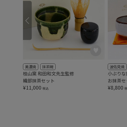
美濃焼
抹茶碗
波佐見焼
桂山窯 和田和文先生監修
小ぶりな
織部抹茶セット
お抹茶セッ
¥
11,000
¥
8,800
税込