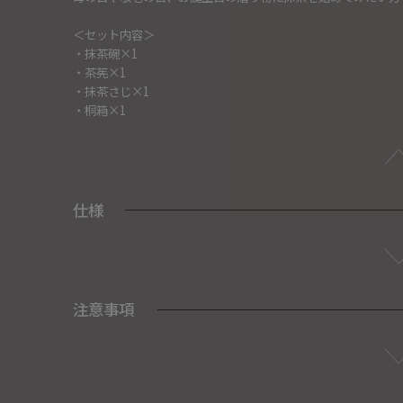
＜セット内容＞
・抹茶碗×1
・茶筅×1
・抹茶さじ×1
・桐箱×1
仕様
注意事項