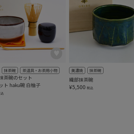
抹茶碗
茶道具・お茶用小物
美濃焼
抹茶碗
抹茶碗のセット
織部抹茶碗
ト haku碗 白柚子
¥
5,500
税込
税込