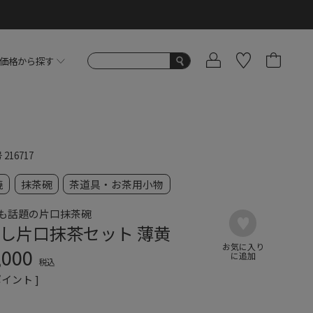
価格から探す
号
216717
焼
抹茶碗
茶道具・お茶用小物
も話題の片口抹茶碗
し片口抹茶セット 薄黄
,000
税込
イント ]