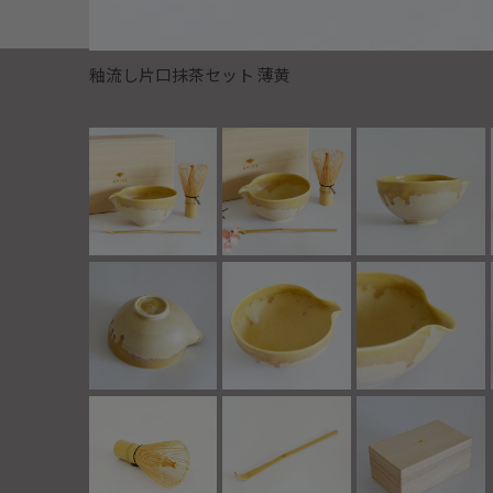
釉流し片口抹茶セット 薄黄