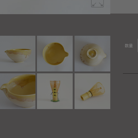
抹茶碗・茶
数量