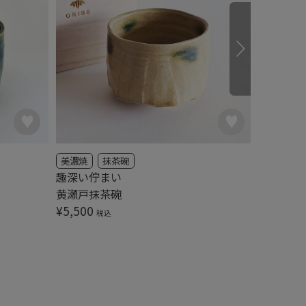
美濃焼
抹茶碗
美濃焼
趣深い佇まい
一口抹茶
黄瀬戸抹茶碗
¥
4,950
¥
5,500
税込