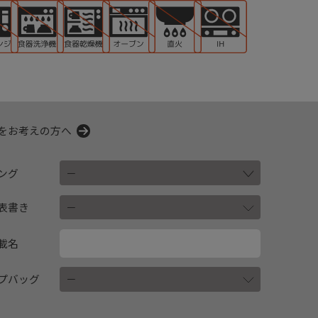
をお考えの方へ
ング
表書き
載名
プバッグ