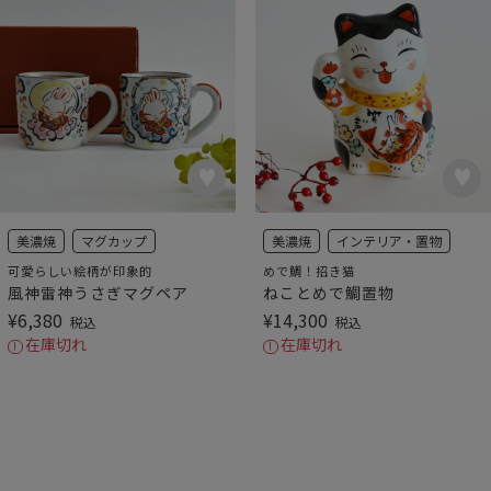
美濃焼
マグカップ
美濃焼
インテリア・置物
可愛らしい絵柄が印象的
めで鯛！招き猫
風神雷神うさぎマグペア
ねことめで鯛置物
¥
6,380
¥
14,300
税込
税込
在庫切れ
在庫切れ