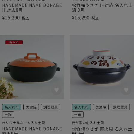
HANDMADE NAME DONABE
松竹梅うさぎ IH対応 名入れ土
IH対応8号
鍋 8号
¥
15,290
¥
15,290
税込
税込
名入れ可
美濃焼
調理器具
名入れ可
美濃焼
調理器具
土鍋
土鍋
オリジナルネーム入り土鍋
我が家の名入れ土鍋
HANDMADE NAME DONABE
松竹梅うさぎ 直火用 名入れ土
直火9号
鍋 9号