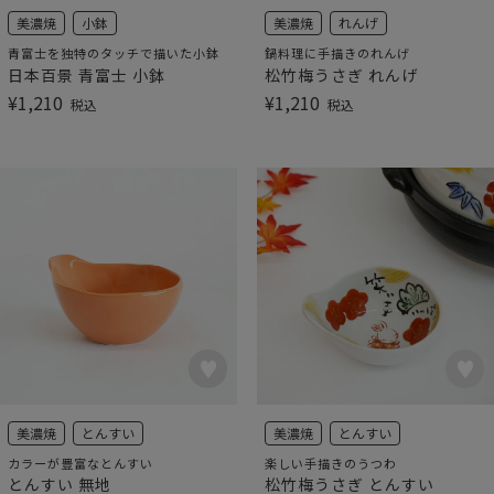
美濃焼
小鉢
美濃焼
れんげ
青富士を独特のタッチで描いた小鉢
鍋料理に手描きのれんげ
日本百景 青富士 小鉢
松竹梅うさぎ れんげ
¥
1,210
¥
1,210
税込
税込
美濃焼
とんすい
美濃焼
とんすい
カラーが豊富なとんすい
楽しい手描きのうつわ
とんすい 無地
松竹梅うさぎ とんすい