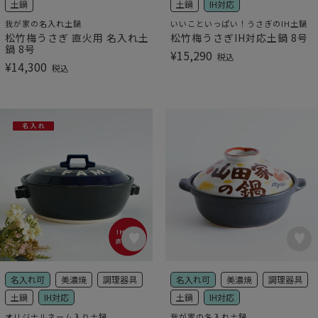
土鍋
土鍋
IH対応
我が家の名入れ土鍋
いいこといっぱい！うさぎのIH土鍋
松竹梅うさぎ 直火用 名入れ土
松竹梅うさぎIH対応土鍋 8号
鍋 8号
¥
15,290
税込
¥
14,300
税込
名入れ可
美濃焼
調理器具
名入れ可
美濃焼
調理器具
土鍋
IH対応
土鍋
IH対応
オリジナルネーム入り土鍋
我が家の名入れ土鍋