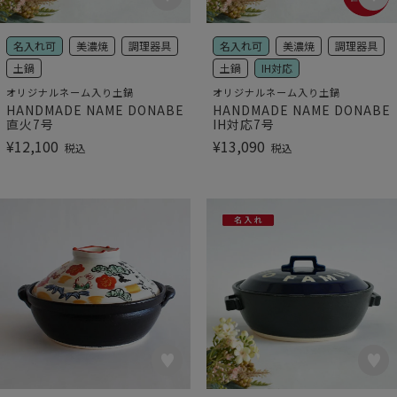
名入れ可
美濃焼
調理器具
名入れ可
美濃焼
調理器具
土鍋
土鍋
IH対応
オリジナルネーム入り土鍋
オリジナルネーム入り土鍋
HANDMADE NAME DONABE
HANDMADE NAME DONABE
直火7号
IH対応7号
¥
12,100
¥
13,090
税込
税込