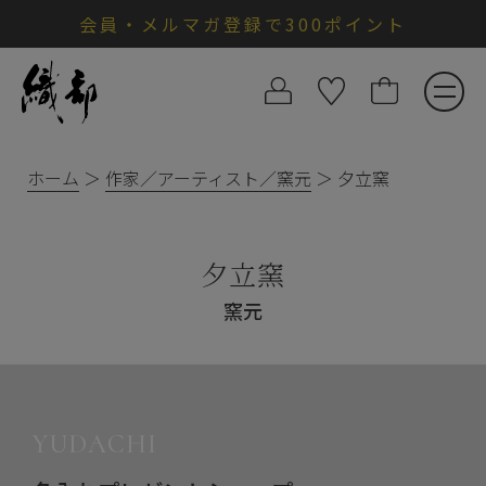
会員・メルマガ登録で300ポイント
ホーム
作家／アーティスト／窯元
夕立窯
夕立窯
窯元
YUDACHI