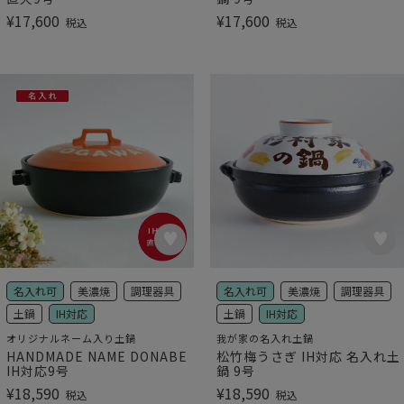
¥
17,600
¥
17,600
税込
税込
名入れ可
美濃焼
調理器具
名入れ可
美濃焼
調理器具
土鍋
IH対応
土鍋
IH対応
オリジナルネーム入り土鍋
我が家の名入れ土鍋
HANDMADE NAME DONABE
松竹梅うさぎ IH対応 名入れ土
IH対応9号
鍋 9号
¥
18,590
¥
18,590
税込
税込