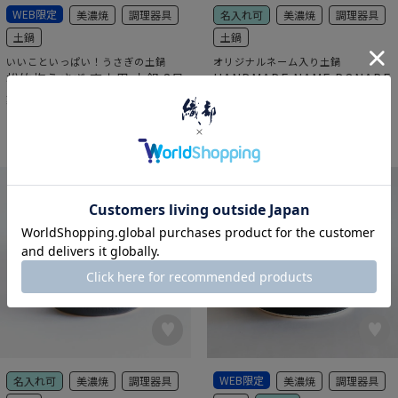
WEB限定
美濃焼
調理器具
名入れ可
美濃焼
調理器具
土鍋
土鍋
いいこといっぱい！うさぎの土鍋
オリジナルネーム入り土鍋
松竹梅うさぎ 直火用 土鍋 8号
HANDMADE NAME DONABE
直火8号
¥
14,300
税込
¥
14,300
税込
WEB限定
名入れ可
美濃焼
調理器具
美濃焼
調理器具