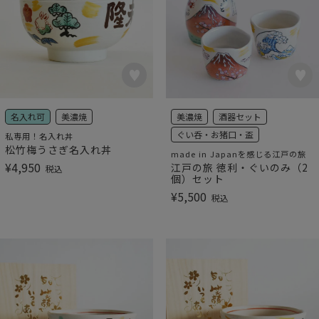
名入れ可
美濃焼
美濃焼
酒器セット
ぐい呑・お猪口・盃
私専用！名入れ丼
松竹梅うさぎ名入れ丼
made in Japanを感じる江戸の旅
¥
4,950
江戸の旅 徳利・ぐいのみ（2
税込
個）セット
¥
5,500
税込